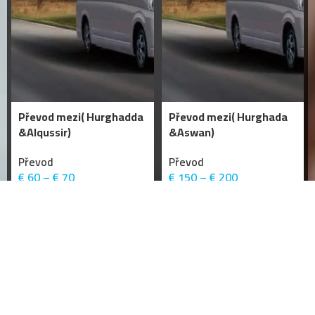
Převod mezi( Hurghadda
Převod mezi( Hurghada
&Alqussir)
&Aswan)
Převod
Převod
€
60
–
€
70
€
150
–
€
200
-15%
-15%