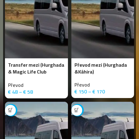
Transfer mezi (Hurghada
Převod mezi (Hurghada
& Magic Life Club
&Káhira)
Kalawy)
Převod
Převod
€
150
–
€
170
€
48
–
€
58
-15%
-10%