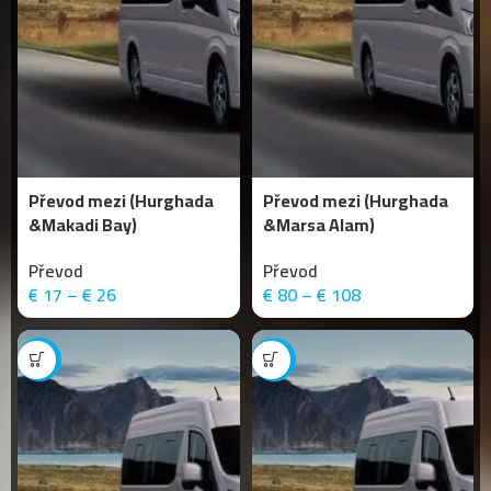
Převod mezi (Hurghada
Převod mezi (Hurghada
&Makadi Bay)
&Marsa Alam)
Převod
Převod
€
17
–
€
26
€
80
–
€
108
-13%
-10%