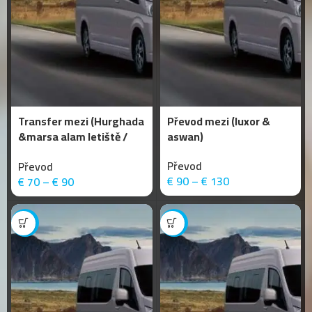
Transfer mezi (Hurghada
Převod mezi (luxor &
&marsa alam letiště /
aswan)
porto ghalib)
Převod
Převod
€
90
–
€
130
€
70
–
€
90
-8%
-9%