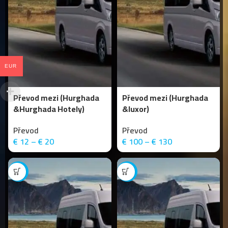
EUR
Převod mezi (Hurghada
Převod mezi (Hurghada
&Hurghada Hotely)
&luxor)
Převod
Převod
€
12
–
€
20
€
100
–
€
130
-15%
-9%