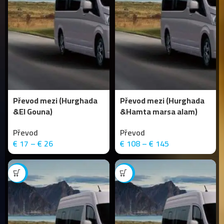
Převod mezi (Hurghada
Převod mezi (Hurghada
&El Gouna)
&Hamta marsa alam)
Převod
Převod
€
17
–
€
26
€
108
–
€
145
-20%
-9%