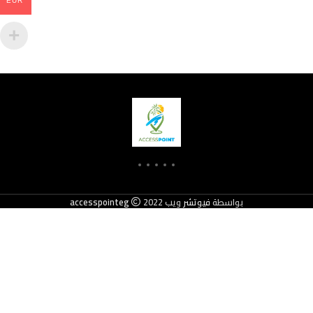
EUR
accesspointeg
ويب
فيوتشر
2022 بواسطة