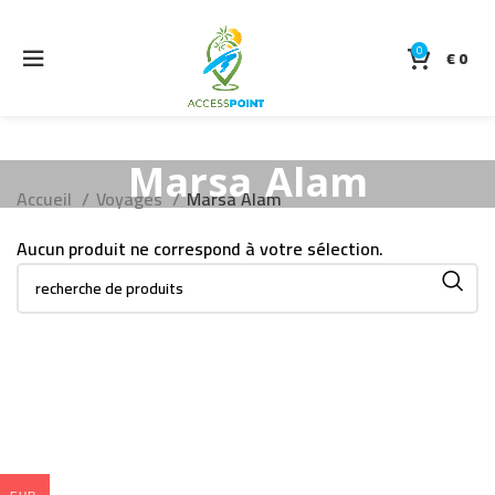
0
€
0
Marsa Alam
Accueil
Voyages
Marsa Alam
Aucun produit ne correspond à votre sélection.