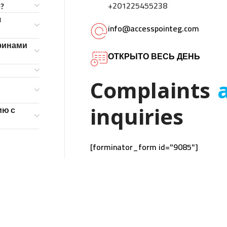
+201225455238
?
я
info@accesspointeg.com
ьфинами
ОТКРЫТО ВЕСЬ ДЕНЬ
Complaints
inquiries
ию с
[forminator_form id="9085"]