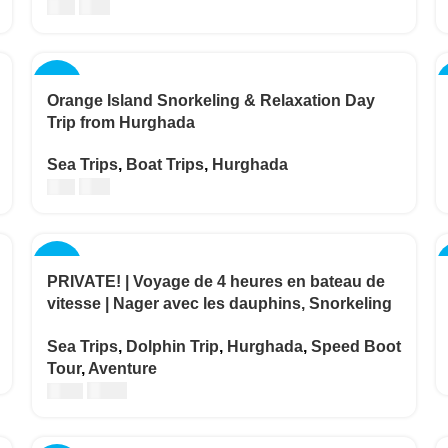
€
85
€
90
-17%
Orange Island Snorkeling & Relaxation Day
Trip from Hurghada
Sea Trips
,
Boat Trips
,
Hurghada
€
25
€
30
-17%
PRIVATE! | Voyage de 4 heures en bateau de
vitesse | Nager avec les dauphins, Snorkeling
& Island
Sea Trips
,
Dolphin Trip
,
Hurghada
,
Speed Boot
Tour
,
Aventure
€
200
€
240