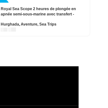
-20%
Royal Sea Scope 2 heures de plongée en
apnée semi-sous-marine avec transfert -
Hurghada
Hurghada
,
Aventure
,
Sea Trips
€
12
€
15