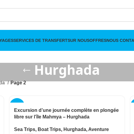
YAGES
SERVICES DE TRANSFERT
SUR NOUS
OFFRES
NOUS CONT
Hurghada
da
Page 2
-6%
Excursion d’une journée complète en plongée
libre sur l’île Mahmya – Hurghada
Sea Trips
,
Boat Trips
,
Hurghada
,
Aventure