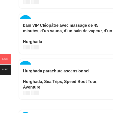
€
60
€
70
-13%
bain VIP Cléopâtre avec massage de 45
minutes, d'un sauna, d'un bain de vapeur, d'un
jacuzzi, d'un gommage.
Hurghada
€
35
€
40
EUR
-20%
USD
Hurghada parachute ascensionnel
Hurghada
,
Sea Trips
,
Speed Boot Tour
,
Aventure
€
20
€
25