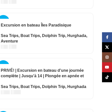
€
50
€
60
-17%
Excursion en bateau Îles Paradisique
Sea Trips
,
Boat Trips
,
Dolphin Trip
,
Hurghada
,
Face
Aventure
€
25
€
30
X
Insta
-8%
YouT
PRIVÉ! | Excursion en bateau d'une journée
complète | Jusqu'à 14 | Plongée en apnée et
TikTo
visite des îles
Sea Trips
,
Boat Trips
,
Dolphin Trip
,
Hurghada
€
370
€
400