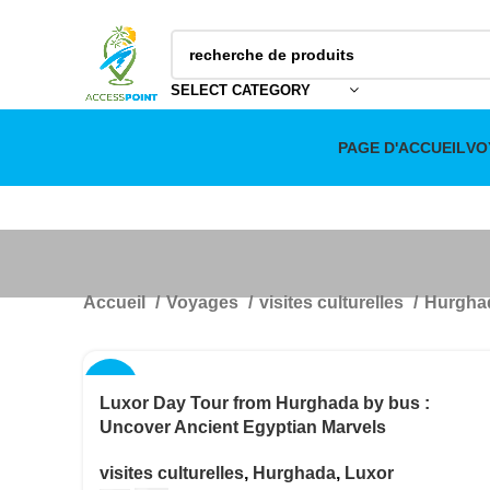
SELECT CATEGORY
PAGE D'ACCUEIL
VO
Accueil
Voyages
visites culturelles
Hurgha
-14%
Luxor Day Tour from Hurghada by bus :
Uncover Ancient Egyptian Marvels
visites culturelles
,
Hurghada
,
Luxor