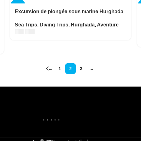
-25%
Excursion de plongée sous marine Hurghada
Sea Trips
,
Diving Trips
,
Hurghada
,
Aventure
€
30
€
40
←
1
2
3
→