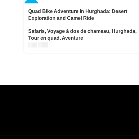
-20%
Quad Bike Adventure in Hurghada: Desert
Exploration and Camel Ride
Safaris
,
Voyage à dos de chameau
,
Hurghada
,
Tour en quad
,
Aventure
€
20
€
25