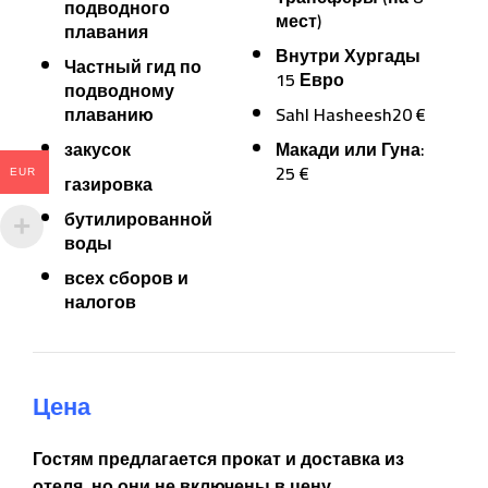
подводного
мест)
плавания
Внутри Хургады
Частный гид по
15 Евро
подводному
плаванию
Sahl Hasheesh20 €
закусок
Макади или Гуна:
25 €
EUR
газировка
бутилированной
воды
всех сборов и
налогов
Цена
Гостям предлагается прокат и доставка из
отеля, но они не включены в цену.